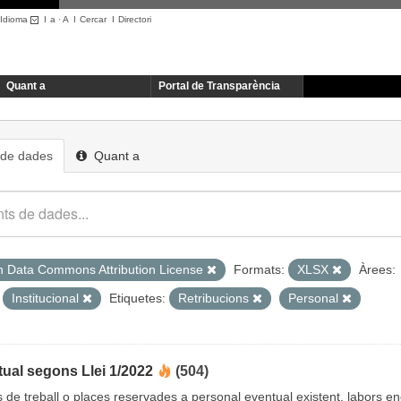
Idioma
I
a
·
A
I
Cercar
I
Directori
Quant a
Portal de Transparència
 de dades
Quant a
 Data Commons Attribution License
Formats:
XLSX
Àrees:
Institucional
Etiquetes:
Retribucions
Personal
ual segons Llei 1/2022
(504)
cs de treball o places reservades a personal eventual existent, labors 