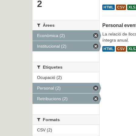
2
HTML
CSV
XLS
Àrees
Personal even
La relació de lloc
Econòmica (2)
íntegra anual.
Institucional (2)
HTML
CSV
XLS
Etiquetes
Ocupació (2)
Personal (2)
Retribucions (2)
Formats
CSV (2)