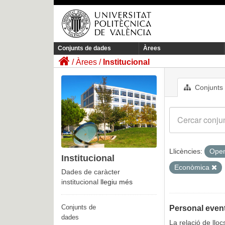
Conjunts de dades
Àrees
Àrees
Institucional
Conjunts
Llicències:
Open
Institucional
Econòmica
Dades de caràcter
institucional
llegiu més
Conjunts de
Personal event
dades
La relació de llo