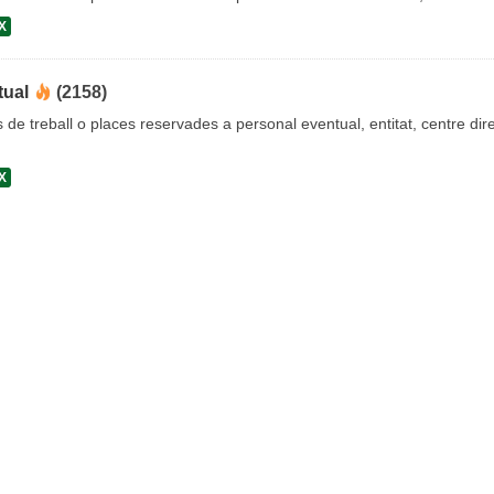
X
tual
(2158)
s de treball o places reservades a personal eventual, entitat, centre dire
X