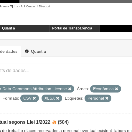
Idioma
I
a
·
A
I
Cercar
I
Directori
Quant a
Portal de Transparència
 de dades
Quant a
 Data Commons Attribution License
Àrees:
Econòmica
Formats:
CSV
XLSX
Etiquetes:
Personal
ual segons Llei 1/2022
(504)
cs de treball o places reservades a personal eventual existent, labors 