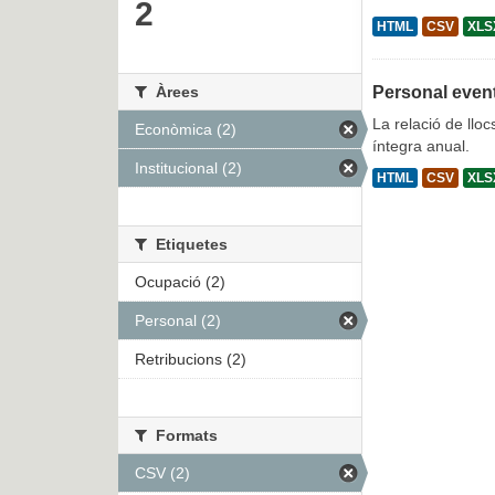
2
HTML
CSV
XLS
Àrees
Personal even
La relació de lloc
Econòmica (2)
íntegra anual.
Institucional (2)
HTML
CSV
XLS
Etiquetes
Ocupació (2)
Personal (2)
Retribucions (2)
Formats
CSV (2)