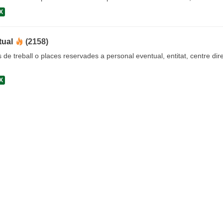
X
tual
(2158)
s de treball o places reservades a personal eventual, entitat, centre dire
X