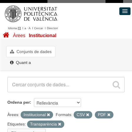
Idioma
I
a
·
A
I
Cercar
I
Directori
Conjunts de dades
Àrees
Institucional
Àrees
Quant a
Conjunts de dades
Portal de Transparència
Quant a
Ordena per
Àrees:
Institucional
Formats:
CSV
PDF
Etiquetes:
Transparència