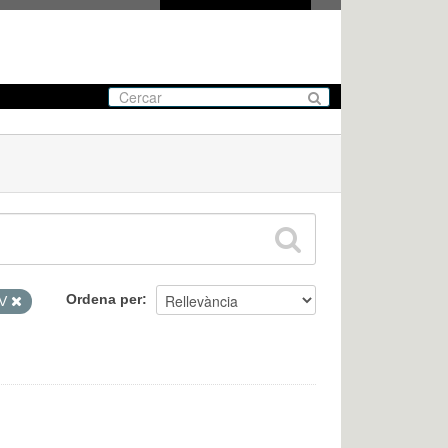
Ordena per
SV