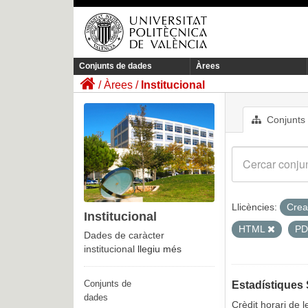
Conjunts de dades
Àrees
Àrees
Institucional
Conjunts
Llicències:
Crea
Institucional
HTML
P
Dades de caràcter
institucional
llegiu més
Conjunts de
Estadístiques 
dades
Crèdit horari de l