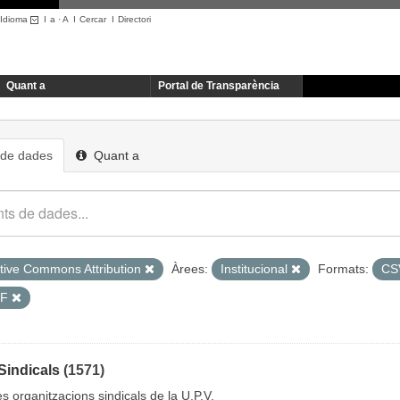
Idioma
I
a
·
A
I
Cercar
I
Directori
Quant a
Portal de Transparència
 de dades
Quant a
tive Commons Attribution
Àrees:
Institucional
Formats:
C
DF
Sindicals
(1571)
es organitzacions sindicals de la U.P.V.