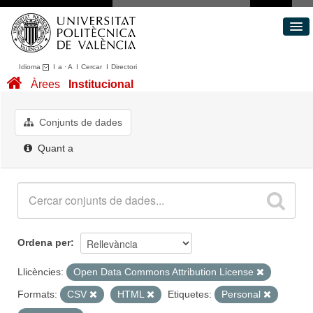
Idioma
I
a
·
A
I
Cercar
I
Directori
Conjunts de dades
Àrees
Institucional
Àrees
Quant a
Conjunts de dades
Portal de Transparència
Quant a
Ordena per
Llicències:
Open Data Commons Attribution License
Formats:
CSV
HTML
Etiquetes:
Personal