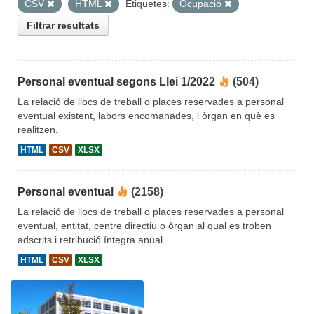
CSV
HTML
Etiquetes:
Ocupació
Filtrar resultats
Personal eventual segons Llei 1/2022
(504)
La relació de llocs de treball o places reservades a personal
eventual existent, labors encomanades, i òrgan en què es
realitzen.
HTML
CSV
XLSX
Personal eventual
(2158)
La relació de llocs de treball o places reservades a personal
eventual, entitat, centre directiu o òrgan al qual es troben
adscrits i retribució íntegra anual.
HTML
CSV
XLSX