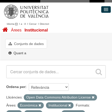
Idioma
I
a
·
A
I
Cercar
I
Directori
Conjunts de dades
Àrees
Institucional
Àrees
Quant a
Conjunts de dades
Portal de Transparència
Quant a
Ordena per
Llicències:
Open Data Commons Attribution License
Àrees:
Econòmica
Institucional
Formats: