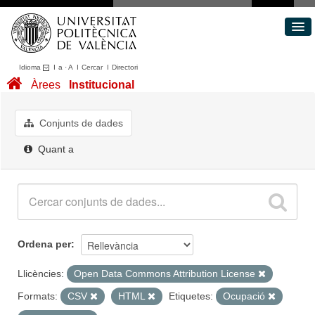
Idioma
I
a
·
A
I
Cercar
I
Directori
Conjunts de dades
Àrees
Institucional
Àrees
Quant a
Conjunts de dades
Portal de Transparència
Quant a
Ordena per
Llicències:
Open Data Commons Attribution License
Formats:
CSV
HTML
Etiquetes:
Ocupació