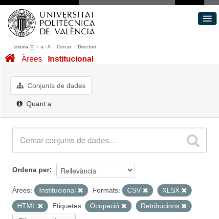
Idioma
I
a
·
A
I
Cercar
I
Directori
Conjunts de dades
Àrees
Institucional
Àrees
Quant a
Conjunts de dades
Portal de Transparència
Quant a
Ordena per
Àrees:
Institucional
Formats:
CSV
XLSX
HTML
Etiquetes:
Ocupació
Retribucions