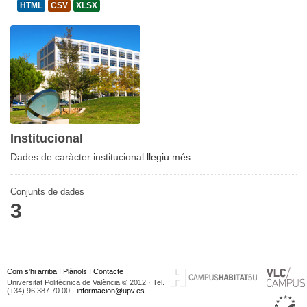
HTML
CSV
XLSX
Institucional
Dades de caràcter institucional
llegiu més
Conjunts de dades
3
Com s'hi arriba
I
Plànols
I
Contacte
Universitat Politècnica de València © 2012 · Tel.
(+34) 96 387 70 00 ·
informacion@upv.es