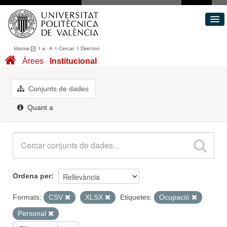
Idioma
I
a
·
A
I
Cercar
I
Directori
Conjunts de dades
Àrees
Institucional
Àrees
Quant a
Conjunts de dades
Portal de Transparència
Quant a
Ordena per
Formats:
CSV
XLSX
Etiquetes:
Ocupació
Personal