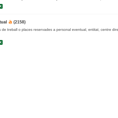
X
tual
(2158)
s de treball o places reservades a personal eventual, entitat, centre dire
X