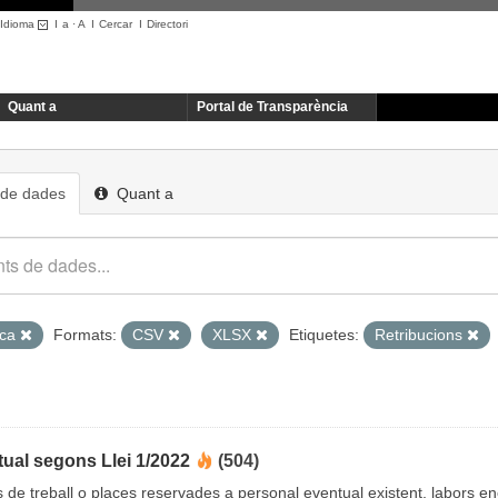
Idioma
I
a
·
A
I
Cercar
I
Directori
Quant a
Portal de Transparència
 de dades
Quant a
ica
Formats:
CSV
XLSX
Etiquetes:
Retribucions
ual segons Llei 1/2022
(504)
cs de treball o places reservades a personal eventual existent, labors 