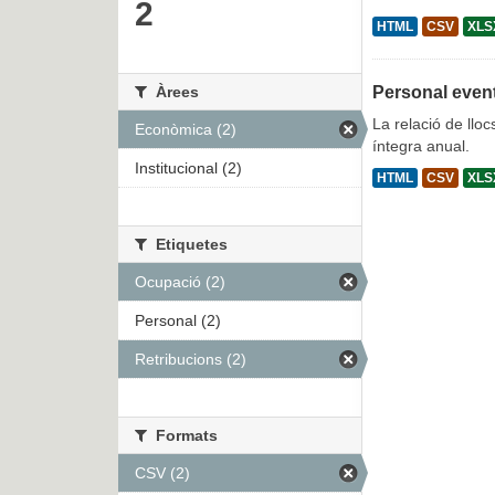
2
HTML
CSV
XLS
Àrees
Personal even
La relació de lloc
Econòmica (2)
íntegra anual.
Institucional (2)
HTML
CSV
XLS
Etiquetes
Ocupació (2)
Personal (2)
Retribucions (2)
Formats
CSV (2)