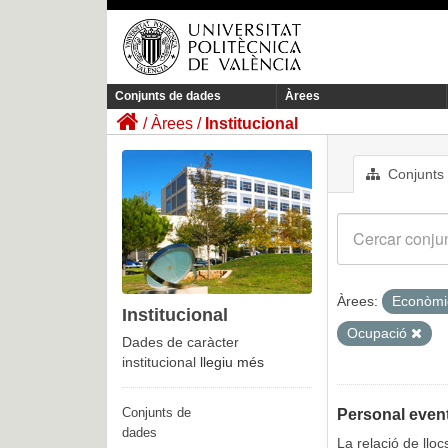
Conjunts de dades
Àrees
Àrees
Institucional
Conjunts
Àrees:
Econòm
Institucional
Ocupació
Dades de caràcter
institucional
llegiu més
Conjunts de
Personal event
dades
La relació de llo