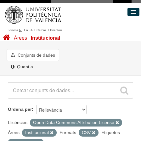
Idioma
I
a
·
A
I
Cercar
I
Directori
Conjunts de dades
Àrees
Institucional
Àrees
Quant a
Conjunts de dades
Portal de Transparència
Quant a
Ordena per
Llicències:
Open Data Commons Attribution License
Àrees:
Institucional
Formats:
CSV
Etiquetes: