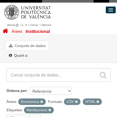
Idioma
I
a
·
A
I
Cercar
I
Directori
Conjunts de dades
Àrees
Institucional
Àrees
Quant a
Conjunts de dades
Portal de Transparència
Quant a
Ordena per
Àrees:
Econòmica
Formats:
CSV
HTML
Etiquetes:
Retribucions