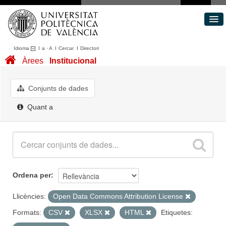
Idioma
I
a
·
A
I
Cercar
I
Directori
Conjunts de dades
Àrees
Institucional
Àrees
Quant a
Conjunts de dades
Portal de Transparència
Quant a
Ordena per
Llicències:
Open Data Commons Attribution License
Formats:
CSV
XLSX
HTML
Etiquetes: