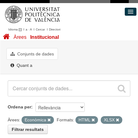
Idioma
I
a
·
A
I
Cercar
I
Directori
Conjunts de dades
Àrees
Institucional
Àrees
Quant a
Conjunts de dades
Portal de Transparència
Quant a
Ordena per
Àrees:
Econòmica
Formats:
HTML
XLSX
Filtrar resultats