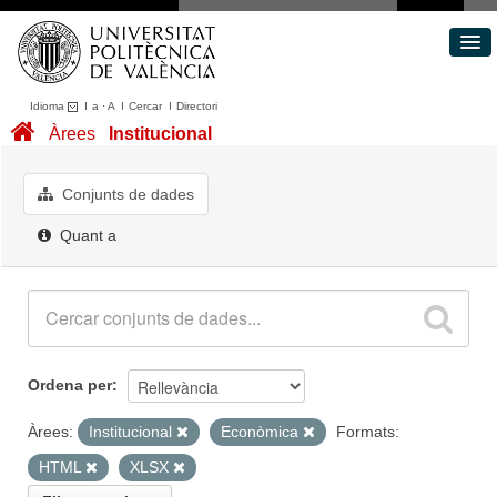
Idioma
I
a
·
A
I
Cercar
I
Directori
Conjunts de dades
Àrees
Institucional
Àrees
Quant a
Conjunts de dades
Portal de Transparència
Quant a
Ordena per
Àrees:
Institucional
Econòmica
Formats:
HTML
XLSX