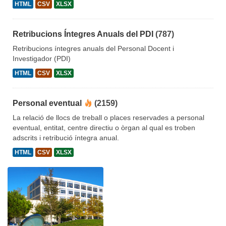
HTML
CSV
XLSX
Retribucions Íntegres Anuals del PDI
(787)
Retribucions íntegres anuals del Personal Docent i
Investigador (PDI)
HTML
CSV
XLSX
Personal eventual
(2159)
La relació de llocs de treball o places reservades a personal
eventual, entitat, centre directiu o òrgan al qual es troben
adscrits i retribució íntegra anual.
HTML
CSV
XLSX