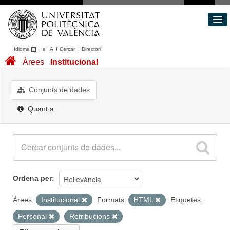
Idioma
I
a
·
A
I
Cercar
I
Directori
Conjunts de dades
Àrees
Institucional
Àrees
Quant a
Conjunts de dades
Portal de Transparència
Quant a
Ordena per
Àrees:
Institucional
Formats:
HTML
Etiquetes:
Personal
Retribucions