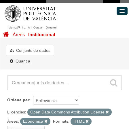
Idioma
I
a
·
A
I
Cercar
I
Directori
Conjunts de dades
Àrees
Institucional
Àrees
Quant a
Conjunts de dades
Portal de Transparència
Quant a
Ordena per
Llicències:
Open Data Commons Attribution License
Àrees:
Econòmica
Formats:
HTML