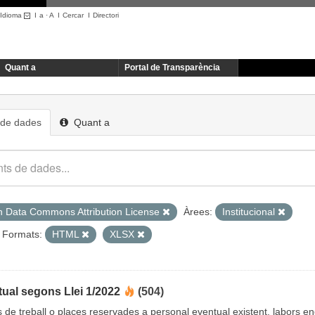
Idioma
I
a
·
A
I
Cercar
I
Directori
Quant a
Portal de Transparència
 de dades
Quant a
 Data Commons Attribution License
Àrees:
Institucional
Formats:
HTML
XLSX
ual segons Llei 1/2022
(504)
cs de treball o places reservades a personal eventual existent, labors 