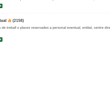
X
tual
(2158)
s de treball o places reservades a personal eventual, entitat, centre dire
X