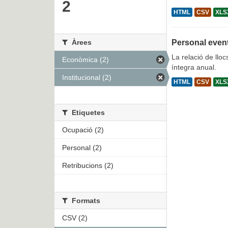
2
HTML
CSV
XLS
Àrees
Personal even
La relació de lloc
Econòmica (2)
íntegra anual.
Institucional (2)
HTML
CSV
XLS
Etiquetes
Ocupació (2)
Personal (2)
Retribucions (2)
Formats
CSV (2)