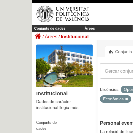
Conjunts de dades
Àrees
Àrees
Institucional
Conjunts
Llicències:
Open
Institucional
Econòmica
Dades de caràcter
institucional
llegiu més
Conjunts de
Personal event
dades
La relació de llo