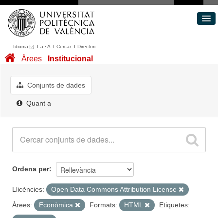
Idioma
I
a
·
A
I
Cercar
I
Directori
Conjunts de dades
Àrees
Institucional
Àrees
Quant a
Conjunts de dades
Portal de Transparència
Quant a
Ordena per
Llicències:
Open Data Commons Attribution License
Àrees:
Econòmica
Formats:
HTML
Etiquetes: