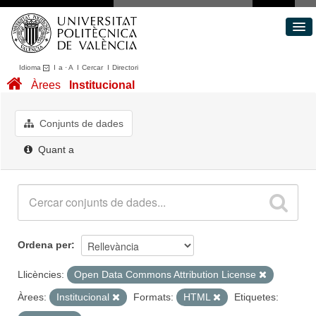
Idioma
I
a
·
A
I
Cercar
I
Directori
Conjunts de dades
Àrees
Institucional
Àrees
Quant a
Conjunts de dades
Portal de Transparència
Quant a
Ordena per
Llicències:
Open Data Commons Attribution License
Àrees:
Institucional
Formats:
HTML
Etiquetes: