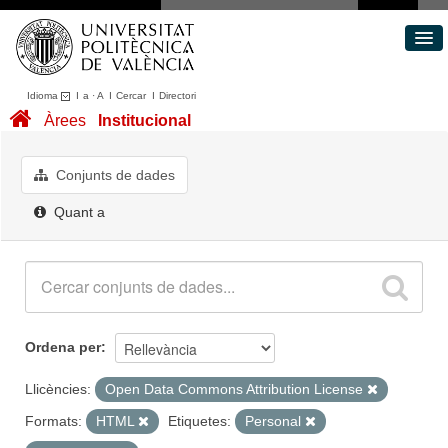
Idioma
I
a
·
A
I
Cercar
I
Directori
Conjunts de dades
Àrees
Institucional
Àrees
Quant a
Conjunts de dades
Portal de Transparència
Quant a
Ordena per
Llicències:
Open Data Commons Attribution License
Formats:
HTML
Etiquetes:
Personal