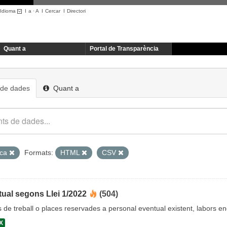
Idioma
I
a
·
A
I
Cercar
I
Directori
Quant a
Portal de Transparència
 de dades
Quant a
ica
Formats:
HTML
CSV
ual segons Llei 1/2022
(504)
cs de treball o places reservades a personal eventual existent, labors 
X