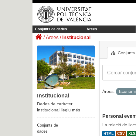
Conjunts de dades
Àrees
Àrees
Institucional
Conjunts
Àrees:
Econòm
Institucional
Dades de caràcter
institucional
llegiu més
Personal event
La relació de llo
Conjunts de
dades
HTML
CSV
XLS