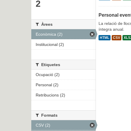
2
Personal even
La relació de lloc
Àrees
íntegra anual.
Econòmica (2)
HTML
CSV
XLS
Institucional (2)
Etiquetes
Ocupació (2)
Personal (2)
Retribucions (2)
Formats
CSV (2)