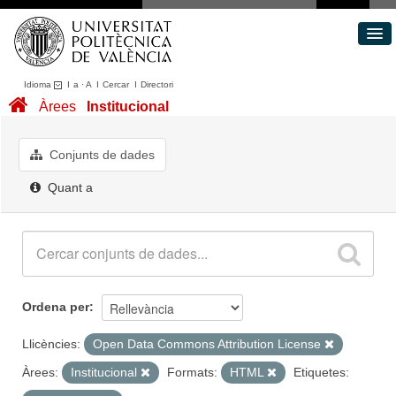
Idioma
I
a
·
A
I
Cercar
I
Directori
Conjunts de dades
Àrees
Institucional
Àrees
Quant a
Conjunts de dades
Portal de Transparència
Quant a
Ordena per
Llicències:
Open Data Commons Attribution License
Àrees:
Institucional
Formats:
HTML
Etiquetes: