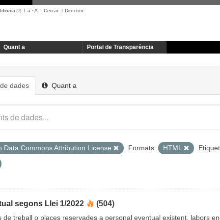
Idioma
I
a
·
A
I
Cercar
I
Directori
Quant a
Portal de Transparència
 de dades
Quant a
 Data Commons Attribution License
Formats:
HTML
Etique
ual segons Llei 1/2022
(504)
cs de treball o places reservades a personal eventual existent, labors 