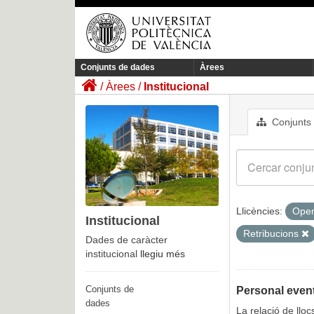
Conjunts de dades
Àrees
Àrees
Institucional
Conjunts
Llicències:
Open
Institucional
Retribucions
Dades de caràcter
institucional
llegiu més
Conjunts de
Personal event
dades
La relació de llo