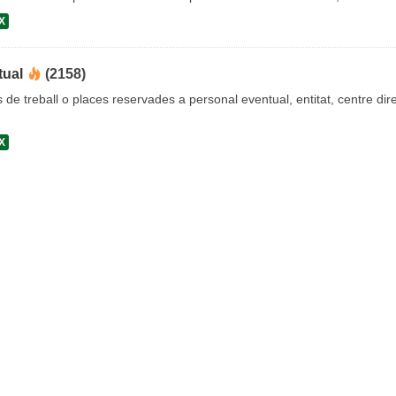
X
tual
(2158)
s de treball o places reservades a personal eventual, entitat, centre dire
X