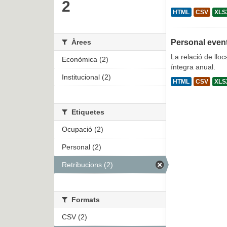
2
HTML
CSV
XLS
Àrees
Personal even
La relació de lloc
Econòmica (2)
íntegra anual.
Institucional (2)
HTML
CSV
XLS
Etiquetes
Ocupació (2)
Personal (2)
Retribucions (2)
Formats
CSV (2)