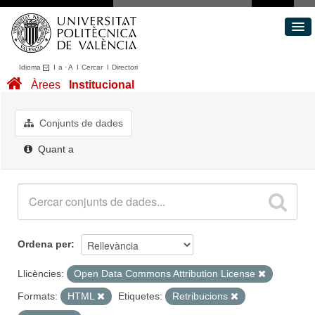
Idioma
I
a
·
A
I
Cercar
I
Directori
Conjunts de dades
Àrees
Institucional
Àrees
Quant a
Conjunts de dades
Portal de Transparència
Quant a
Ordena per
Llicències:
Open Data Commons Attribution License
Formats:
HTML
Etiquetes:
Retribucions