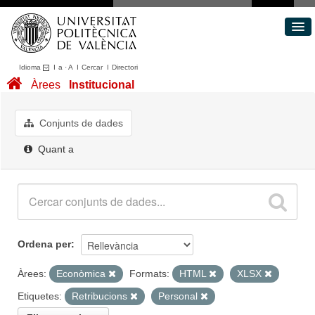
Idioma
I
a
·
A
I
Cercar
I
Directori
Conjunts de dades
Àrees
Institucional
Àrees
Quant a
Conjunts de dades
Portal de Transparència
Quant a
Ordena per
Àrees:
Econòmica
Formats:
HTML
XLSX
Etiquetes:
Retribucions
Personal