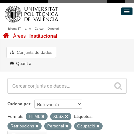
Idioma
I
a
·
A
I
Cercar
I
Directori
Conjunts de dades
Àrees
Institucional
Àrees
Quant a
Conjunts de dades
Portal de Transparència
Quant a
Ordena per
Formats:
HTML
XLSX
Etiquetes:
Retribucions
Personal
Ocupació