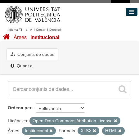
Idioma
I
a
·
A
I
Cercar
I
Directori
Conjunts de dades
Àrees
Institucional
Àrees
Quant a
Conjunts de dades
Portal de Transparència
Quant a
Ordena per
Llicències:
Open Data Commons Attribution License
Àrees:
Institucional
Formats:
XLSX
HTML