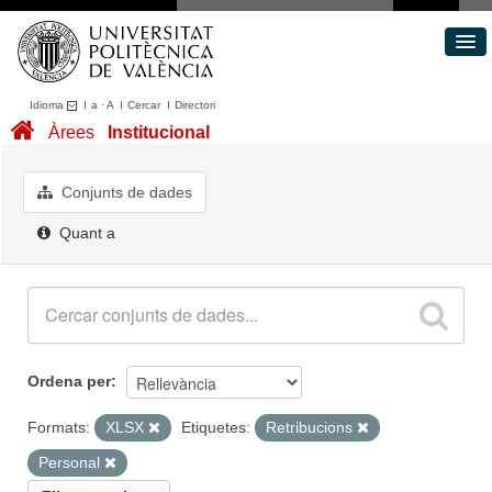
Idioma
I
a
·
A
I
Cercar
I
Directori
Conjunts de dades
Àrees
Institucional
Àrees
Quant a
Conjunts de dades
Portal de Transparència
Quant a
Ordena per
Formats:
XLSX
Etiquetes:
Retribucions
Personal