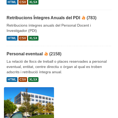
HTML
CSV
XLSX
Retribucions Íntegres Anuals del PDI
(783)
Retribucions íntegres anuals del Personal Docent i
Investigador (PDI)
HTML
CSV
XLSX
Personal eventual
(2158)
La relació de llocs de treball o places reservades a personal
eventual, entitat, centre directiu o òrgan al qual es troben
adscrits i retribució íntegra anual.
HTML
CSV
XLSX