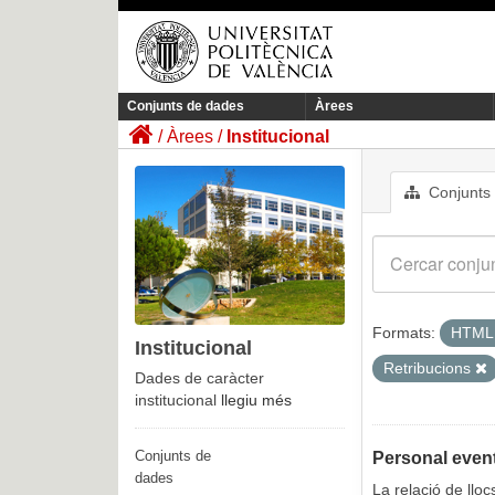
Conjunts de dades
Àrees
Àrees
Institucional
Conjunts
Formats:
HTM
Institucional
Retribucions
Dades de caràcter
institucional
llegiu més
Conjunts de
Personal event
dades
La relació de llo