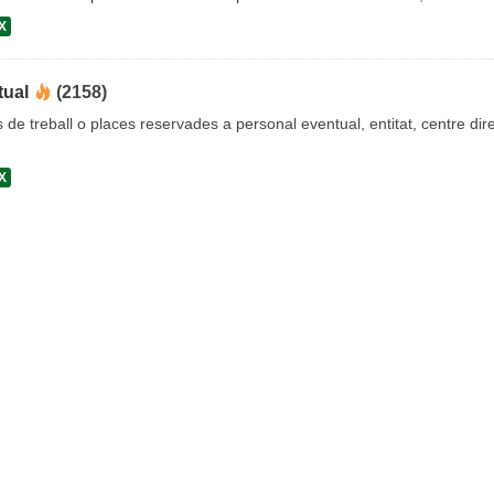
X
tual
(2158)
s de treball o places reservades a personal eventual, entitat, centre dire
X