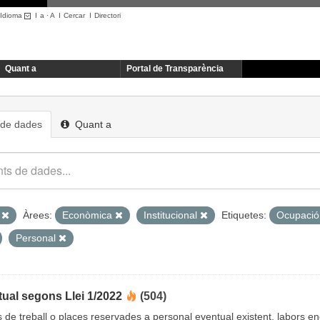
Idioma
I
a
·
A
I
Cercar
I
Directori
Quant a
Portal de Transparència
 de dades
Quant a
L
Àrees:
Econòmica
Institucional
Etiquetes:
Ocupaci
Personal
ual segons Llei 1/2022
(504)
cs de treball o places reservades a personal eventual existent, labors 