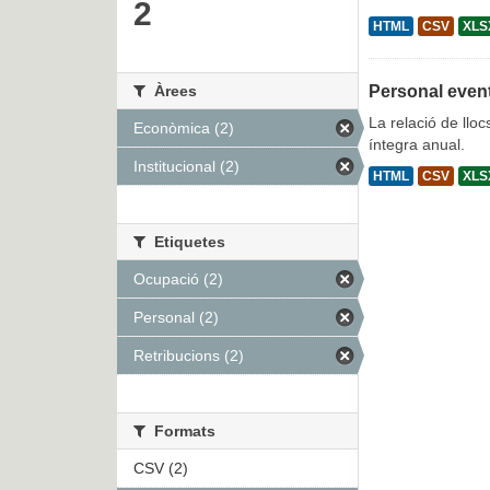
2
HTML
CSV
XLS
Àrees
Personal even
La relació de lloc
Econòmica (2)
íntegra anual.
Institucional (2)
HTML
CSV
XLS
Etiquetes
Ocupació (2)
Personal (2)
Retribucions (2)
Formats
CSV (2)