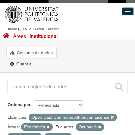
Idioma
I
a
·
A
I
Cercar
I
Directori
Conjunts de dades
Àrees
Institucional
Àrees
Quant a
Conjunts de dades
Portal de Transparència
Quant a
Ordena per
Llicències:
Open Data Commons Attribution License
Àrees:
Econòmica
Etiquetes:
Ocupació