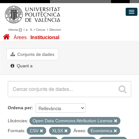
Idioma
I
a
·
A
I
Cercar
I
Directori
Conjunts de dades
Àrees
Institucional
Àrees
Quant a
Conjunts de dades
Portal de Transparència
Quant a
Ordena per
Llicències:
Open Data Commons Attribution License
Formats:
CSV
XLSX
Àrees:
Econòmica