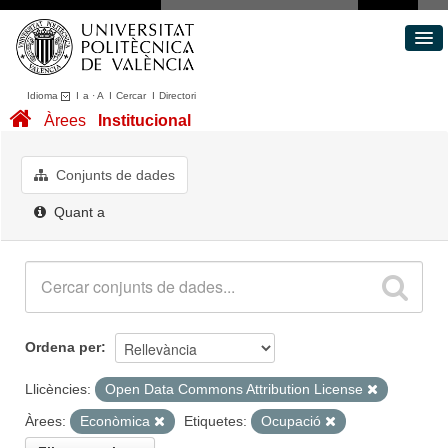
Idioma
I
a
·
A
I
Cercar
I
Directori
Conjunts de dades
Àrees
Institucional
Àrees
Quant a
Conjunts de dades
Portal de Transparència
Quant a
Ordena per
Llicències:
Open Data Commons Attribution License
Àrees:
Econòmica
Etiquetes:
Ocupació