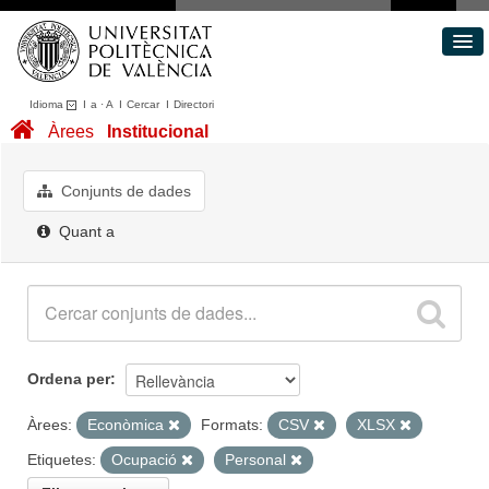
Idioma
I
a
·
A
I
Cercar
I
Directori
Conjunts de dades
Àrees
Institucional
Àrees
Quant a
Conjunts de dades
Portal de Transparència
Quant a
Ordena per
Àrees:
Econòmica
Formats:
CSV
XLSX
Etiquetes:
Ocupació
Personal