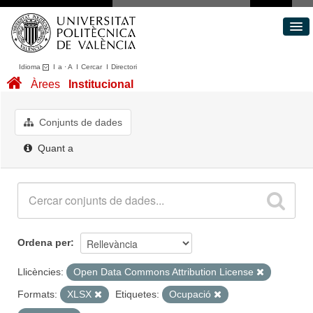
Idioma
I
a
·
A
I
Cercar
I
Directori
Conjunts de dades
Àrees
Institucional
Àrees
Quant a
Conjunts de dades
Portal de Transparència
Quant a
Ordena per
Llicències:
Open Data Commons Attribution License
Formats:
XLSX
Etiquetes:
Ocupació