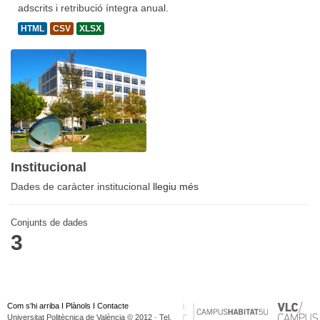
adscrits i retribució íntegra anual.
HTML
CSV
XLSX
Institucional
Dades de caràcter institucional
llegiu més
Conjunts de dades
3
Com s'hi arriba
I
Plànols
I
Contacte
Universitat Politècnica de València © 2012 · Tel.