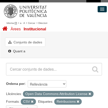
Idioma
I
a
·
A
I
Cercar
I
Directori
Conjunts de dades
Àrees
Institucional
Àrees
Quant a
Conjunts de dades
Portal de Transparència
Quant a
Ordena per
Llicències:
Open Data Commons Attribution License
Formats:
CSV
Etiquetes:
Retribucions