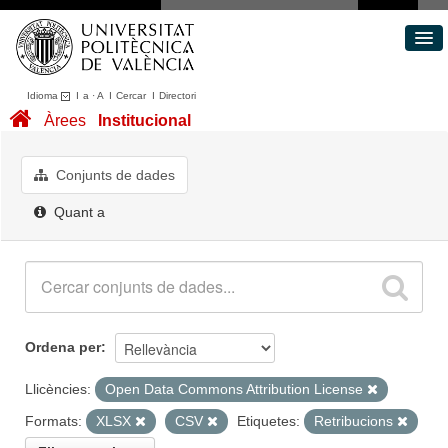
Idioma
I
a
·
A
I
Cercar
I
Directori
Conjunts de dades
Àrees
Institucional
Àrees
Quant a
Conjunts de dades
Portal de Transparència
Quant a
Ordena per
Llicències:
Open Data Commons Attribution License
Formats:
XLSX
CSV
Etiquetes:
Retribucions