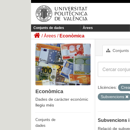
Conjunts de dades
Àrees
Àrees
Econòmica
Conjunts
Llicències:
Crea
Econòmica
Subvencions
Dades de caràcter econòmic
llegiu més
Conjunts de
Subvencions i
dades
Relació de subven