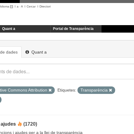
Idioma
I
a
·
A
I
Cercar
I
Directori
Quant a
Portal de Transparència
 de dades
Quant a
tive Commons Attribution
Etiquetes:
Transparència
 ajudes
(1720)
cions i ajudes per a la llei de transparència