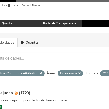
Idioma
I
a
·
A
I
Cercar
I
Directori
Quant a
Portal de Transparència
 de dades
Quant a
tive Commons Attribution
Àrees:
Econòmica
Formats:
CS
 ajudes
(1720)
cions i ajudes per a la llei de transparència
X