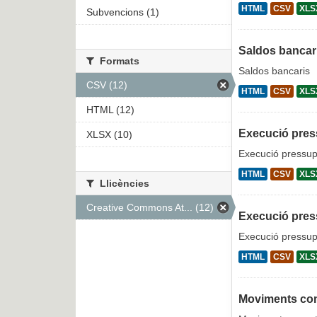
HTML
CSV
XLS
Subvencions (1)
Saldos bancar
Formats
Saldos bancaris
CSV (12)
HTML
CSV
XLS
HTML (12)
Execució pres
XLSX (10)
Execució pressupo
HTML
CSV
XLS
Llicències
Creative Commons At... (12)
Execució pres
Execució pressup
HTML
CSV
XLS
Moviments com