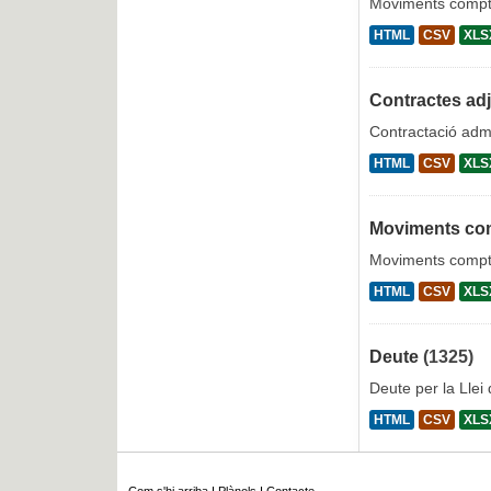
Moviments compt
HTML
CSV
XLS
Contractes ad
Contractació admi
HTML
CSV
XLS
Moviments co
Moviments compt
HTML
CSV
XLS
Deute
(1325)
Deute per la Llei
HTML
CSV
XLS