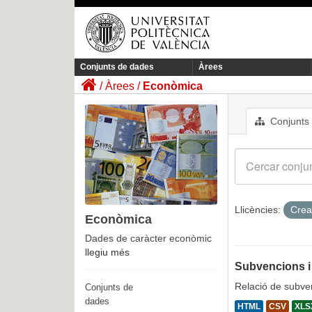
Conjunts de dades
Àrees
Àrees
Econòmica
Conjunts
Llicències:
Crea
Econòmica
Dades de caràcter econòmic
llegiu més
Subvencions i
Relació de subven
Conjunts de
dades
HTML
CSV
XLS