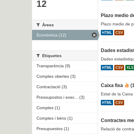
12
Plazo medio d
Plazo medio de 
Àrees
HTML
CSV
Econòmica (12)
Dades estadist
Etiquetes
Dades estadistiqu
Transparència (9)
HTML
CSV
XLS
Comptes obertes (3)
Caixa fixa
(
Contractació (3)
Estat de la Caixa 
Pressupostos i exec... (3)
HTML
CSV
Comptes (1)
Comptes i béns (1)
Contractes m
Presupuestos (1)
Relació de contra