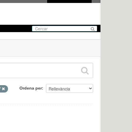
Ordena per
V