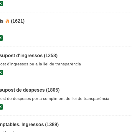
X
is
(1621)
X
supost d'ingressos
(1258)
st d'ingressos pe a la llei de transparència
X
supost de despeses
(1805)
ost de despeses per a compliment de llei de transparència
X
ptables. Ingressos
(1389)