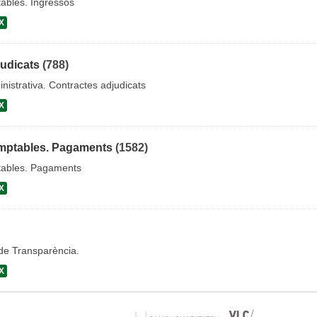
ables. Ingressos
X
judicats
(788)
nistrativa. Contractes adjudicats
X
mptables. Pagaments
(1582)
ables. Pagaments
X
 de Transparència.
X