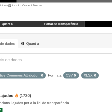
Idioma
I
a
·
A
I
Cercar
I
Directori
Quant a
Portal de Transparència
 de dades
Quant a
tive Commons Attribution
Formats:
CSV
XLSX
 ajudes
(1720)
cions i ajudes per a la llei de transparència
X