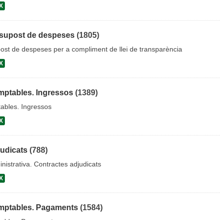
X
supost de despeses
(1805)
ost de despeses per a compliment de llei de transparència
X
ptables. Ingressos
(1389)
ables. Ingressos
X
judicats
(788)
nistrativa. Contractes adjudicats
X
mptables. Pagaments
(1584)