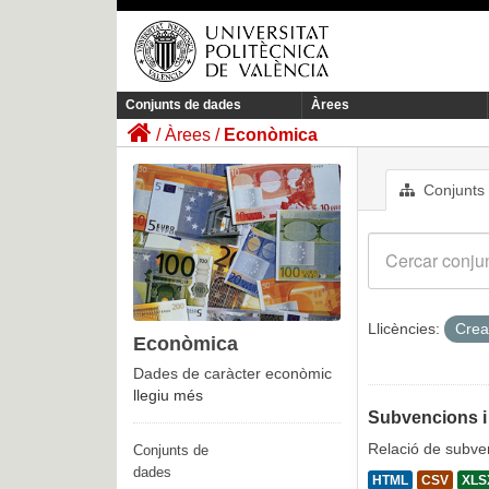
Conjunts de dades
Àrees
Àrees
Econòmica
Conjunts
Llicències:
Crea
Econòmica
Dades de caràcter econòmic
llegiu més
Subvencions i
Relació de subven
Conjunts de
dades
HTML
CSV
XLS