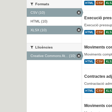
HTML
CSV
XLS
Formats
CSV (10)
Execució pres
HTML (10)
Execució pressup
XLSX (10)
HTML
CSV
XLS
Moviments com
Llicències
Moviments compt
Creative Commons At... (10)
HTML
CSV
XLS
Contractes ad
Contractació admi
HTML
CSV
XLS
Moviments co