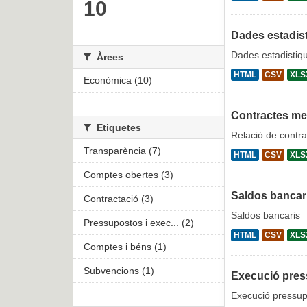
10
Dades estadist
Dades estadistiqu
Àrees
HTML
CSV
XLS
Econòmica (10)
Contractes m
Etiquetes
Relació de contra
Transparència (7)
HTML
CSV
XLS
Comptes obertes (3)
Saldos bancar
Contractació (3)
Saldos bancaris
Pressupostos i exec... (2)
HTML
CSV
XLS
Comptes i béns (1)
Subvencions (1)
Execució pres
Execució pressupo