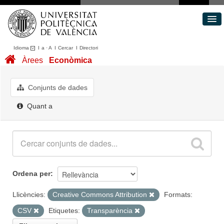
Idioma
I
a
·
A
I
Cercar
I
Directori
Conjunts de dades
Àrees
Econòmica
Àrees
Quant a
Conjunts de dades
Portal de Transparència
Quant a
Ordena per
Llicències:
Creative Commons Attribution
Formats:
CSV
Etiquetes:
Transparència