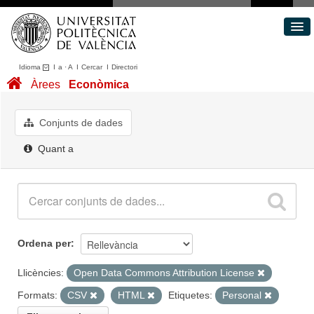
Idioma
I
a
·
A
I
Cercar
I
Directori
Conjunts de dades
Àrees
Econòmica
Àrees
Quant a
Conjunts de dades
Portal de Transparència
Quant a
Ordena per
Llicències:
Open Data Commons Attribution License
Formats:
CSV
HTML
Etiquetes:
Personal