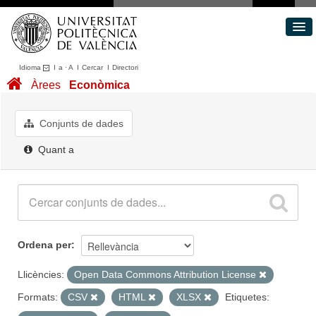
Idioma
I
a
·
A
I
Cercar
I
Directori
Conjunts de dades
Àrees
Econòmica
Àrees
Quant a
Conjunts de dades
Portal de Transparència
Quant a
Ordena per
Llicències:
Open Data Commons Attribution License
Formats:
CSV
HTML
XLSX
Etiquetes: