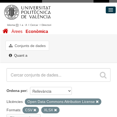
Idioma
I
a
·
A
I
Cercar
I
Directori
Conjunts de dades
Àrees
Econòmica
Àrees
Quant a
Conjunts de dades
Portal de Transparència
Quant a
Ordena per
Llicències:
Open Data Commons Attribution License
Formats:
CSV
XLSX