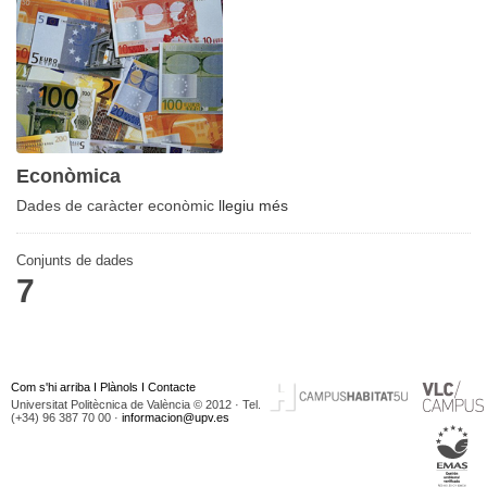
Econòmica
Dades de caràcter econòmic
llegiu més
Conjunts de dades
7
Com s'hi arriba
I
Plànols
I
Contacte
Universitat Politècnica de València © 2012 · Tel.
(+34) 96 387 70 00 ·
informacion@upv.es