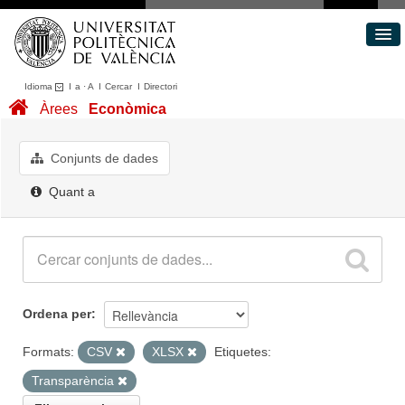
Idioma
I
a
·
A
I
Cercar
I
Directori
Conjunts de dades
Àrees
Econòmica
Àrees
Quant a
Conjunts de dades
Portal de Transparència
Quant a
Ordena per
Formats:
CSV
XLSX
Etiquetes:
Transparència