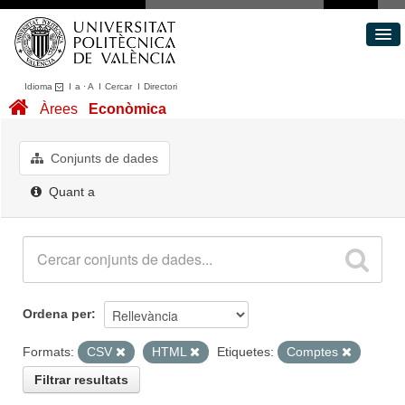
Idioma
I
a
·
A
I
Cercar
I
Directori
Conjunts de dades
Àrees
Econòmica
Àrees
Quant a
Conjunts de dades
Portal de Transparència
Quant a
Ordena per
Formats:
CSV
HTML
Etiquetes:
Comptes
Filtrar resultats