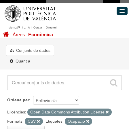
Idioma
I
a
·
A
I
Cercar
I
Directori
Conjunts de dades
Àrees
Econòmica
Àrees
Quant a
Conjunts de dades
Portal de Transparència
Quant a
Ordena per
Llicències:
Open Data Commons Attribution License
Formats:
CSV
Etiquetes:
Ocupació