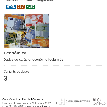
HTML
CSV
XLSX
Econòmica
Dades de caràcter econòmic
llegiu més
Conjunts de dades
3
Com s'hi arriba
I
Plànols
I
Contacte
Universitat Politècnica de València © 2012 · Tel.
(+34) 96 387 70 00 ·
informacion@upv.es