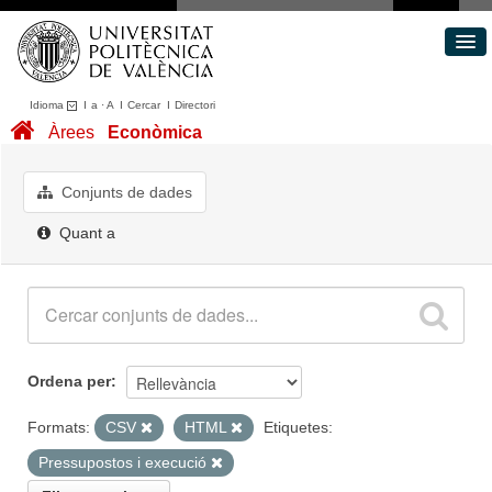
Idioma
I
a
·
A
I
Cercar
I
Directori
Conjunts de dades
Àrees
Econòmica
Àrees
Quant a
Conjunts de dades
Portal de Transparència
Quant a
Ordena per
Formats:
CSV
HTML
Etiquetes:
Pressupostos i execució