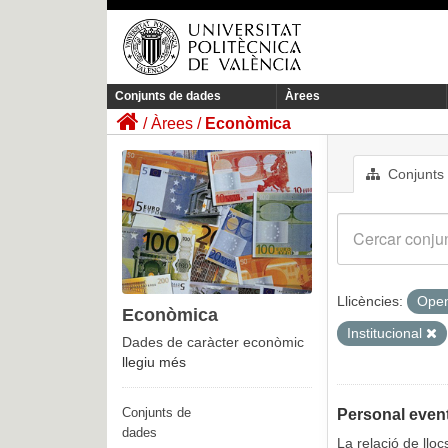
Conjunts de dades
Àrees
Àrees
Econòmica
Conjunts
Llicències:
Open
Econòmica
Institucional
Dades de caràcter econòmic
llegiu més
Conjunts de
Personal event
dades
La relació de llo