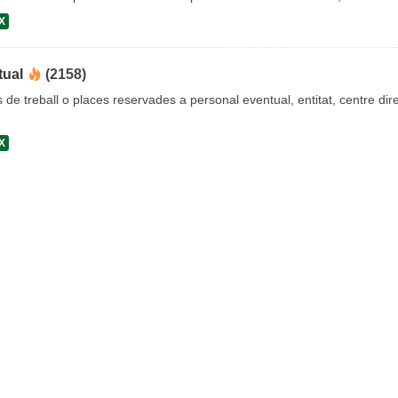
X
tual
(2158)
s de treball o places reservades a personal eventual, entitat, centre dire
X