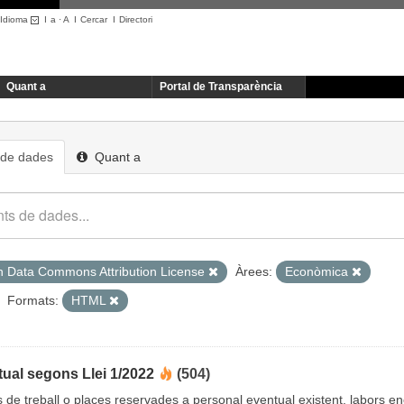
Idioma
I
a
·
A
I
Cercar
I
Directori
Quant a
Portal de Transparència
 de dades
Quant a
 Data Commons Attribution License
Àrees:
Econòmica
Formats:
HTML
ual segons Llei 1/2022
(504)
cs de treball o places reservades a personal eventual existent, labors 