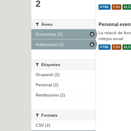
2
HTML
CSV
XLS
Àrees
Personal even
La relació de lloc
Econòmica (2)
íntegra anual.
Institucional (2)
HTML
CSV
XLS
Etiquetes
Ocupació (2)
Personal (2)
Retribucions (2)
Formats
CSV (2)