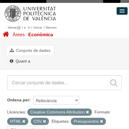
Idioma
I
a
·
A
I
Cercar
I
Directori
Conjunts de dades
Àrees
Econòmica
Àrees
Quant a
Conjunts de dades
Portal de Transparència
Quant a
Ordena per
Llicències:
Creative Commons Attribution
Formats:
HTML
CSV
Etiquetes:
Presupuestos